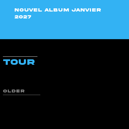
Nouvel album janvier
2027
TOUR
older